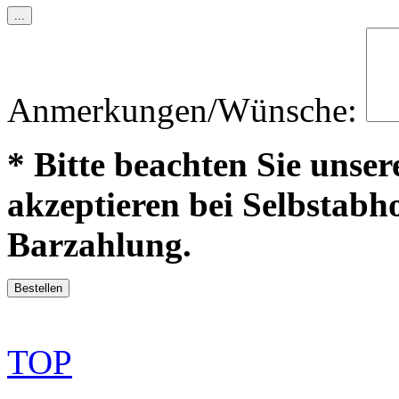
...
Anmerkungen/Wünsche:
* Bitte beachten Sie unse
akzeptieren bei Selbstabh
Barzahlung.
Bestellen
TOP